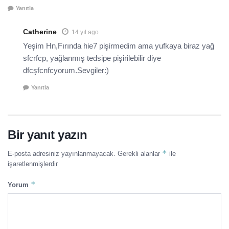
Yanıtla
Catherine
14 yıl ago
Yeşim Hn,Fırında hie7 pişirmedim ama yufkaya biraz yağ
sfcrfcp, yağlanmış tedsipe pişirilebilir diye
dfcşfcnfcyorum.Sevgiler:)
Yanıtla
Bir yanıt yazın
*
E-posta adresiniz yayınlanmayacak.
Gerekli alanlar
ile
işaretlenmişlerdir
*
Yorum