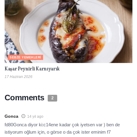
SEBZE YEMEKLERI
Kaşar Peynirli Karnıyarık
17 Haziran 2026
Comments
2
Gonca
14 yıl ago
fd80Gonca diyor ki:c14ene kadar çok iyetsen var ) ben de
istiyorum oğlum için, o görse o da çok ister eminim f7