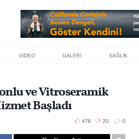
VIDEO
GALERI
SAĞLIK
yonlu ve Vitroseramik
Hizmet Başladı
476
20
0