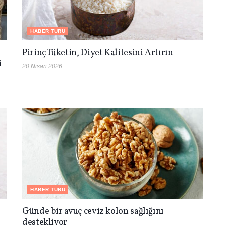
HABER TURU
Pirinç Tüketin, Diyet Kalitesini Artırın
i
20 Nisan 2026
HABER TURU
Günde bir avuç ceviz kolon sağlığını
destekliyor