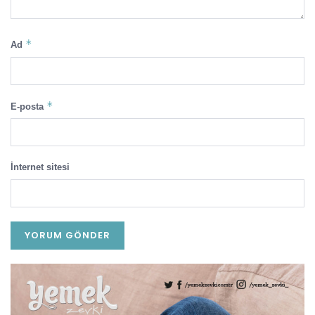
*
Ad
*
E-posta
İnternet sitesi