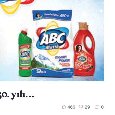
0. yılı…
466
29
0