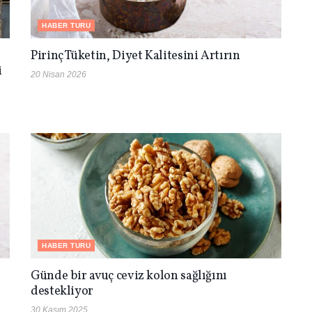
HABER TURU
Pirinç Tüketin, Diyet Kalitesini Artırın
i
20 Nisan 2026
HABER TURU
Günde bir avuç ceviz kolon sağlığını
destekliyor
30 Kasım 2025