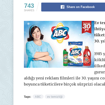
743
Share on Facebook
SHARES
Ev te
ihtiy
tüket
30. y
1985 
köklü
ülked
gurur
aldığı yeni reklam filmleri ile 30. yaşını 
boyunca tüketicilere birçok sürprizi olaca
Tags:
ABC
ev temizliği