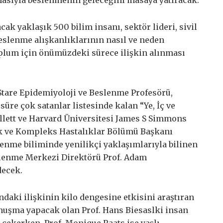
asıyla beslenmenin geleceğini masaya yatıracak.
cak yaklaşık 500 bilim insanı, sektör lideri, sivil
eslenme alışkanlıklarının nasıl ve neden
 toplum için önümüzdeki sürece ilişkin alınması
 Stare Epidemiyoloji ve Beslenme Profesörü,
re çok satanlar listesinde kalan “Ye, İç ve
Willett ve Harvard Üniversitesi James S Simmons
ik ve Kompleks Hastalıklar Bölümü Başkanı
lenme biliminde yenilikçi yaklaşımlarıyla bilinen
slenme Merkezi Direktörü Prof. Adam
ecek.
ndaki ilişkinin kilo dengesine etkisini araştıran
onuşma yapacak olan Prof. Hans Biesaslki insan