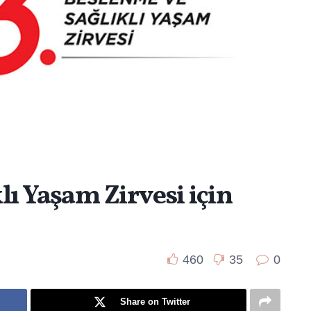
lı Yaşam Zirvesi için
460
35
0
Share on Twitter