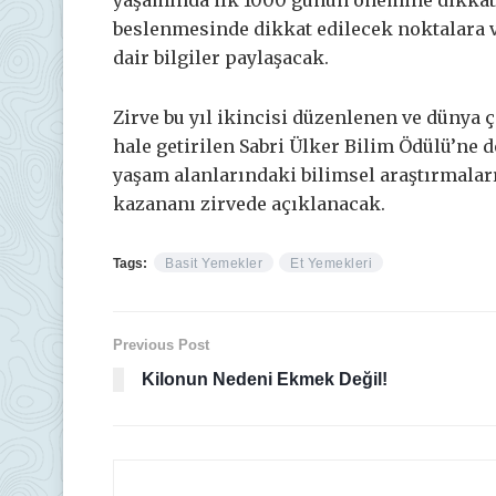
yaşamında ilk 1000 günün önemine dikkat 
beslenmesinde dikkat edilecek noktalara v
dair bilgiler paylaşacak.
Zirve bu yıl ikincisi düzenlenen ve dünya 
hale getirilen Sabri Ülker Bilim Ödülü’ne 
yaşam alanlarındaki bilimsel araştırmaları
kazananı zirvede açıklanacak.
Tags:
Basit Yemekler
Et Yemekleri
Previous Post
Kilonun Nedeni Ekmek Değil!