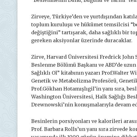
“Beslenmenin Dünü, Bugünü ve Yarını” tem
Zirveye, Türkiye’den ve yurtdışından katıla
toplum kuruluşu ve hükümet temsilcisi “b
değiştiğini” tartışarak, daha sağlıklı bir
gereken aksiyonlar üzerinde duracaklar.
Zirve, Harvard Üniversitesi Fredrick John
Beslenme Bölümü Başkanı ve ABD’de uzun sü
Sağlıklı Ol” kitabının yazarı Prof.Walter 
Genetik ve Metabolizma Profesörü, Genet
Prof.Gökhan Hotamışlıgil’in yanı sıra, bes
Washington Üniversitesi, Halk Sağlığı Be
Drewnowski’nin konuşmalarıyla devam ed
Besinlerin porsiyonları ve kalorileri arası
Prof. Barbara Rolls’un yanı sıra zirvede k