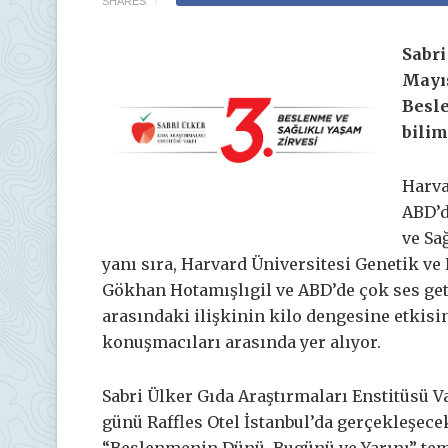
SHARES
Sabri
Mayıs
Besle
bilim
Harva
ABD’d
ve Sağ
yanı sıra, Harvard Üniversitesi Genetik v
Gökhan Hotamışlıgil ve ABD’de çok ses geti
arasındaki ilişkinin kilo dengesine etkisin
konuşmacıları arasında yer alıyor.
Sabri Ülker Gıda Araştırmaları Enstitüsü V
günü Raffles Otel İstanbul’da gerçekleşece