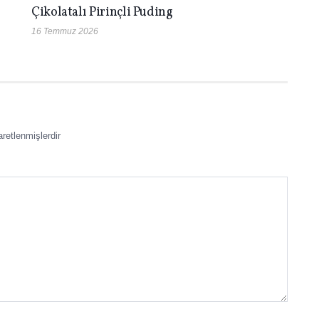
Çikolatalı Pirinçli Puding
16 Temmuz 2026
aretlenmişlerdir