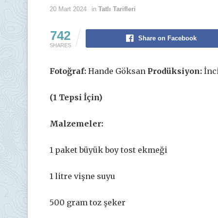
20 Mart 2024
in
Tatlı Tarifleri
742
Share on Facebook
SHARES
Fotoğraf:
Hande Göksan
Prodüksiyon:
İnc
(1 Tepsi İçin)
Malzemeler:
1 paket büyük boy tost ekmeği
1 litre vişne suyu
500 gram toz şeker