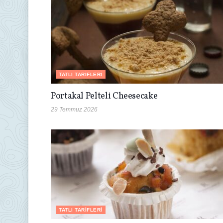
TATLI TARIFLERI
Portakal Pelteli Cheesecake
29 Temmuz 2026
TATLI TARIFLERI