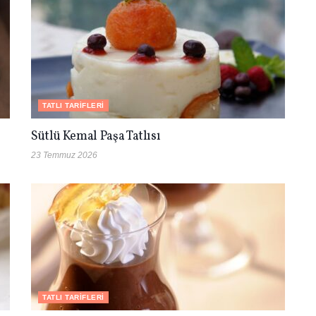
TATLI TARIFLERI
Sütlü Kemal Paşa Tatlısı
23 Temmuz 2026
TATLI TARIFLERI