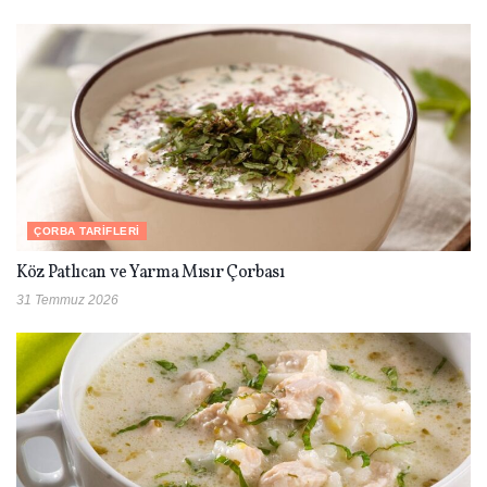
ÇORBA TARIFLERI
Köz Patlıcan ve Yarma Mısır Çorbası
31 Temmuz 2026