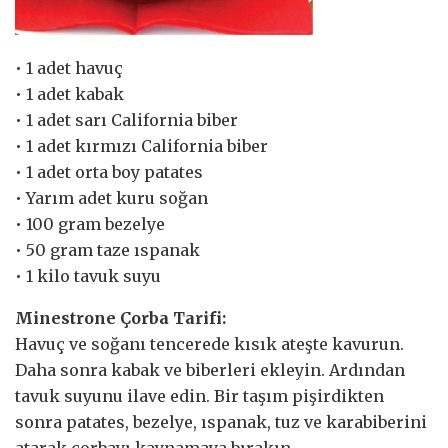
• 1 adet havuç
• 1 adet kabak
• 1 adet sarı California biber
• 1 adet kırmızı California biber
• 1 adet orta boy patates
• Yarım adet kuru soğan
• 100 gram bezelye
• 50 gram taze ıspanak
• 1 kilo tavuk suyu
Minestrone Çorba Tarifi:
Havuç ve soğanı tencerede kısık ateşte kavurun.
Daha sonra kabak ve biberleri ekleyin. Ardından
tavuk suyunu ilave edin. Bir taşım pişirdikten
sonra patates, bezelye, ıspanak, tuz ve karabiberini
atarak çorbayı kaynamaya bırakın.