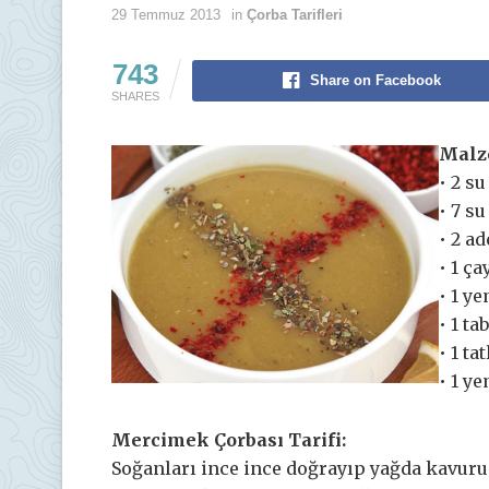
29 Temmuz 2013
in
Çorba Tarifleri
743
Share on Facebook
SHARES
Malz
• 2 s
• 7 s
• 2 a
• 1 ça
• 1 y
• 1 t
• 1 ta
• 1 y
Mercimek Çorbası Tarifi:
Soğanları ince ince doğrayıp yağda kavuru