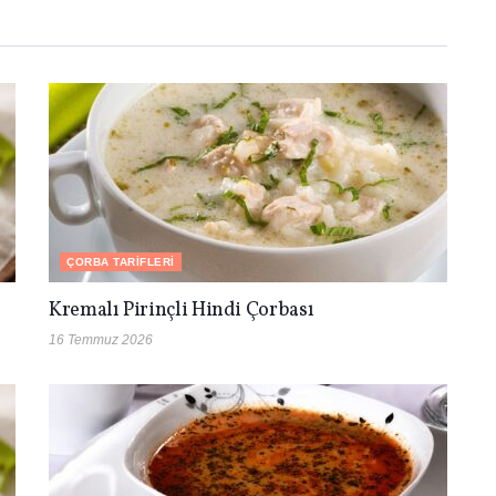
ÇORBA TARIFLERI
Kremalı Pirinçli Hindi Çorbası
16 Temmuz 2026