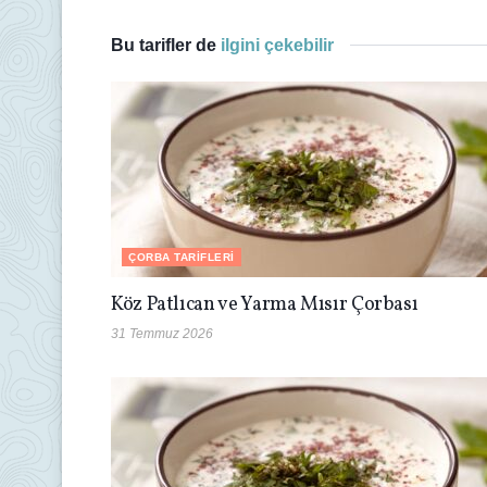
Bu tarifler de
ilgini çekebilir
ÇORBA TARIFLERI
Köz Patlıcan ve Yarma Mısır Çorbası
31 Temmuz 2026