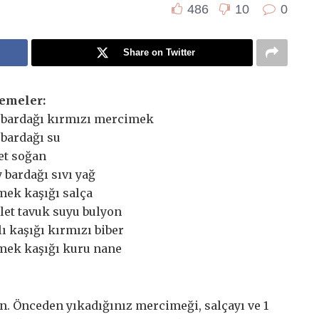
486
10
0
Share on Twitter
emeler:
u bardağı kırmızı mercimek
u bardağı su
det soğan
y bardağı sıvı yağ
emek kaşığı salça
ablet tavuk suyu bulyon
tlı kaşığı kırmızı biber
emek kaşığı kuru nane
n. Önceden yıkadığınız mercimeği, salçayı ve 1