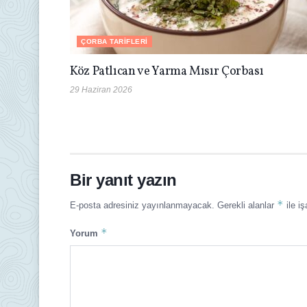
ÇORBA TARIFLERI
Köz Patlıcan ve Yarma Mısır Çorbası
29 Haziran 2026
Bir yanıt yazın
*
E-posta adresiniz yayınlanmayacak.
Gerekli alanlar
ile iş
*
Yorum