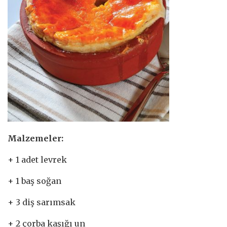
Malzemeler:
+ 1 adet levrek
+ 1 baş soğan
+ 3 diş sarımsak
+ 2 çorba kaşığı un