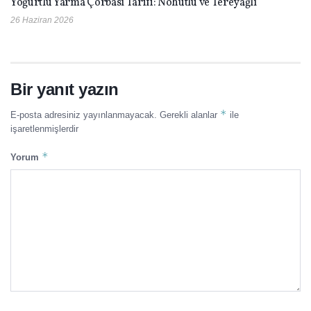
Yoğurtlu Yarma Çorbası Tarifi: Nohutlu ve Tereyağlı
26 Haziran 2026
Bir yanıt yazın
*
E-posta adresiniz yayınlanmayacak.
Gerekli alanlar
ile
işaretlenmişlerdir
*
Yorum