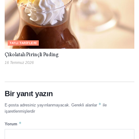
TATLI TARIFLERI
Çikolatalı Pirinçli Puding
16 Temmuz 2026
Bir yanıt yazın
*
E-posta adresiniz yayınlanmayacak.
Gerekli alanlar
ile
işaretlenmişlerdir
*
Yorum