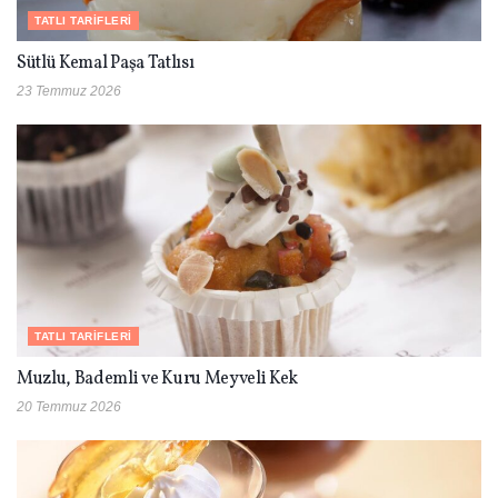
TATLI TARIFLERI
Sütlü Kemal Paşa Tatlısı
23 Temmuz 2026
TATLI TARIFLERI
Muzlu, Bademli ve Kuru Meyveli Kek
20 Temmuz 2026