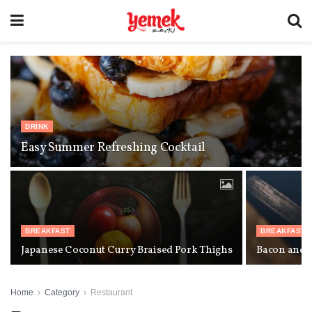
DRINK
Easy Summer Refreshing Cocktail
BREAKFAST
BREAKFAST
Japanese Coconut Curry Braised Pork Thighs
Bacon and 
Home
Category
Restaurant