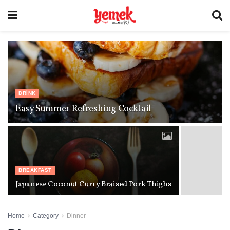
DRINK
Easy Summer Refreshing Cocktail
BREAKFAST
Japanese Coconut Curry Braised Pork Thighs
Home
Category
Dinner