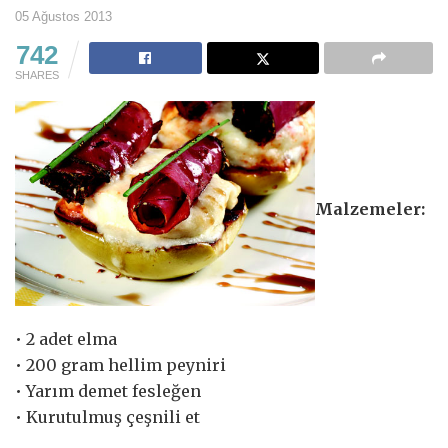
05 Ağustos 2013
742
SHARES
Malzemeler:
• 2 adet elma
• 200 gram hellim peyniri
• Yarım demet fesleğen
• Kurutulmuş çeşnili et