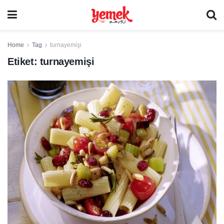
Home
Tag
turnayemişi
Etiket:
turnayemişi