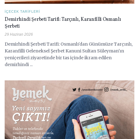
İÇECEK TARIFLERI
Demirhindi Şerbeti Tarifi: Tarçınlı, Karanfilli Osmanlı
Şerbeti
29 Haziran 2026
Demirhindi Şerbeti Tarifi: Osmanlı'dan Günümüze Tarçınlı,
Karanfilli Geleneksel Şerbet Kanuni Sultan Süleyman'ın
yeniçerileri ziyaretinde bir tas içinde ikram edilen
demirhindi ...