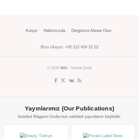
Künye
Hakkımızda
Dergimize Abone Olun
Bize Ulaşın: +90 212 454 22 22
© 2026
IMG
- Yemek Zevki
Yayınlarımız (Our Publications)
İstanbul Magazin Grubu’nun sektörel yayınlarını keşfedin.