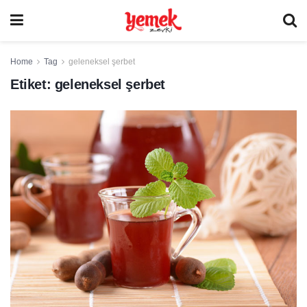
Home
Tag
geleneksel şerbet
Etiket:
geleneksel şerbet