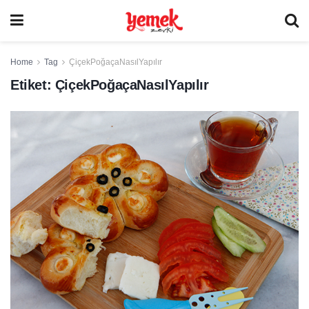
Home
Tag
ÇiçekPoğaçaNasılYapılır
Etiket:
ÇiçekPoğaçaNasılYapılır