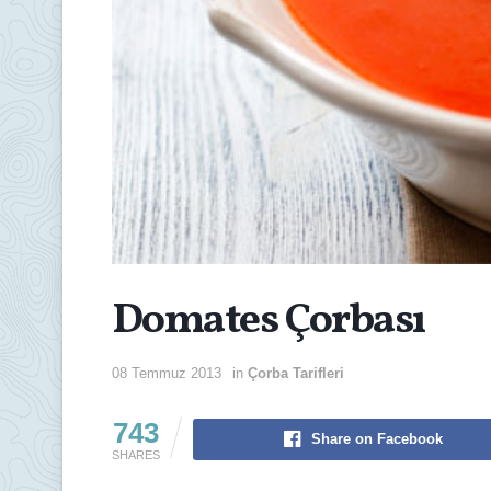
Domates Çorbası
08 Temmuz 2013
in
Çorba Tarifleri
743
Share on Facebook
SHARES