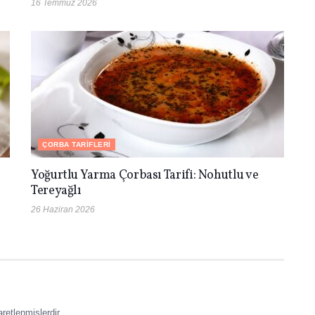
16 Temmuz 2026
ÇORBA TARIFLERI
Yoğurtlu Yarma Çorbası Tarifi: Nohutlu ve
Tereyağlı
26 Haziran 2026
aretlenmişlerdir