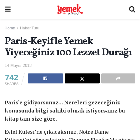
Home
Haber Turu
Paris-Keyifle Yemek
Yiyeceğiniz 100 Lezzet Durağı
14 Mayıs 2013
742
SHARES
Paris’e gidiyorsunuz… Nereleri gezeceğiniz
konusunda bilgi sahibi olmak istiyorsanız bu
kitap tam size göre.
Eyfel Kulesi’ne çıkacaksınız, Notre Dame
Kilisesi’ni göreceksiniz, Champs Elysées’de piyasa